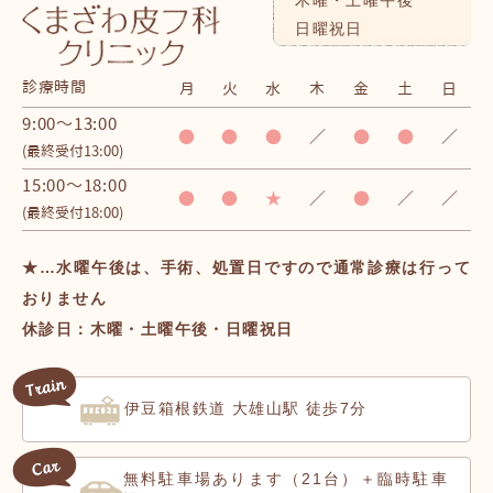
木曜・土曜午後
日曜祝日
診療時間
月
火
水
木
金
土
日
9:00～13:00
●
●
●
／
●
●
／
(最終受付13:00)
15:00～18:00
●
●
★
／
●
／
／
(最終受付18:00)
★…水曜午後は、手術、処置日ですので通常診療は行って
おりません
休診日：木曜・土曜午後・日曜祝日
伊豆箱根鉄道 大雄山駅 徒歩7分
無料駐車場
（21台）＋臨時駐車
あります