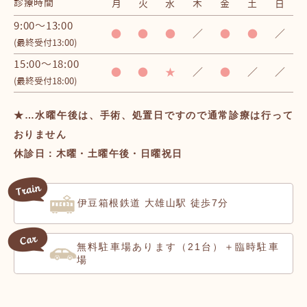
診療時間
月
火
水
木
金
土
日
9:00～13:00
●
●
●
／
●
●
／
(最終受付13:00)
15:00～18:00
●
●
★
／
●
／
／
(最終受付18:00)
★…水曜午後は、手術、処置日ですので通常診療は行って
おりません
休診日：木曜・土曜午後・日曜祝日
伊豆箱根鉄道 大雄山駅 徒歩7分
無料駐車場
（21台）＋臨時駐車
あります
場