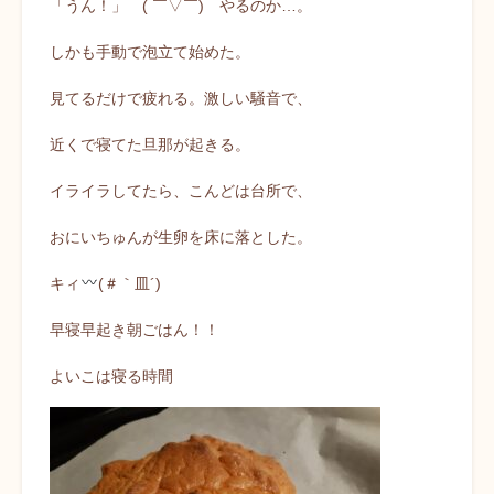
「うん！」 ( ￣▽￣) やるのか…。
しかも手動で泡立て始めた。
見てるだけで疲れる。激しい騒音で、
近くで寝てた旦那が起きる。
イライラしてたら、こんどは台所で、
おにいちゅんが生卵を床に落とした。
キィ
(＃｀皿´)
早寝早起き朝ごはん！！
よいこは寝る時間